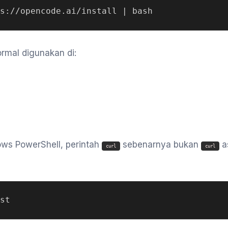
rmal digunakan di:
ws PowerShell, perintah
sebenarnya bukan
as
curl
curl