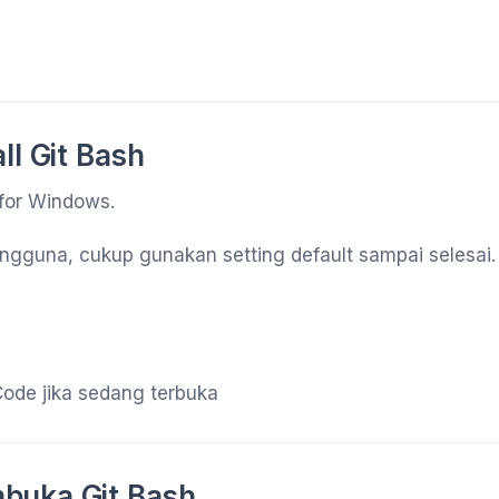
ll Git Bash
 for Windows.
gguna, cukup gunakan setting default sampai selesai.
Code jika sedang terbuka
buka Git Bash