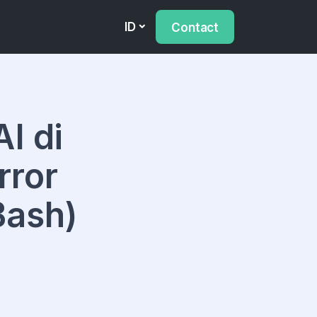
ID
Contact
I di
rror
Bash)