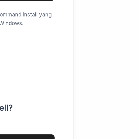
command install yang
 Windows.
ell?