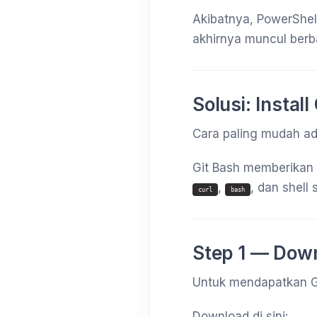
Akibatnya, PowerShel
akhirnya muncul berba
Solusi: Instal
Cara paling mudah 
Git Bash memberikan 
,
, dan shell 
curl
bash
Step 1 — Down
Untuk mendapatkan Git
Download di sini: